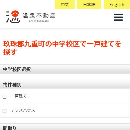
中文
日本語
English
玖珠郡九重町の中学校区で一戸建てを
探す
中学校区選択
物件種別
一戸建て
テラスハウス
間取り