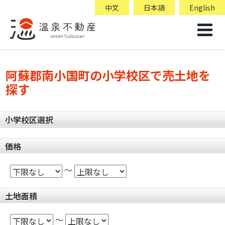
中文
日本語
English
阿蘇郡南小国町の小学校区で売土地を
探す
小学校区選択
価格
～
土地面積
～