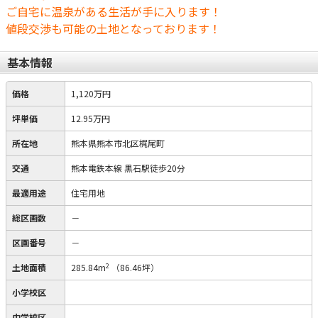
ご自宅に温泉がある生活が手に入ります！
値段交渉も可能の土地となっております！
基本情報
価格
1,120万円
坪単価
12.95万円
所在地
熊本県熊本市北区梶尾町
交通
熊本電鉄本線 黒石駅徒歩20分
最適用途
住宅用地
総区画数
－
区画番号
－
2
土地面積
285.84m
（86.46坪）
小学校区
中学校区