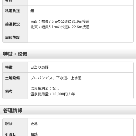
私道負担
無
南西：幅員7.5mの公道に31.9m接道
接道状況
北東：幅員5.1mの公道に22.6m接道
周辺施設
特徴・設備
特徴
日当り良好
土地設備
プロパンガス、下水道、上水道
温泉権利金：なし
備考
温泉使用量：18,000円 / 年
管理情報
現状
更地
引渡し
相談