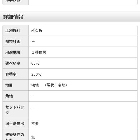
詳細情報
土地権利
所有権
都市計画
－
用途地域
１種住居
建ぺい率
60%
容積率
200%
地目
宅地
（現状：宅地）
角地
－
セットバッ
－
ク
国土法届出
不要
建築条件の
無
有無