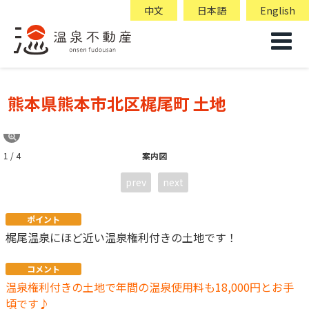
中文
日本語
English
熊本県熊本市北区梶尾町 土地
1 / 4
案内図
prev
next
ポイント
梶尾温泉にほど近い温泉権利付きの土地です！
コメント
温泉権利付きの土地で年間の温泉使用料も18,000円とお手
頃です♪