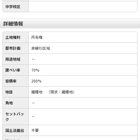
中学校区
詳細情報
土地権利
所有権
都市計画
非線引区域
用途地域
－
建ぺい率
70%
容積率
200%
地目
雑種地
（現状：雑種地）
角地
－
セットバッ
－
ク
国土法届出
不要