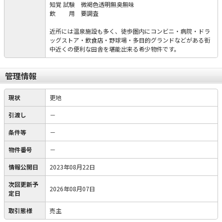
知覚 試験 微褐色透明無臭無味
飲 用 要調査
近所には温泉施設も多く、徒歩圏内にコンビニ・病院・ドラ
ッグストア・飲食店・野球場・多目的グランドなどがある街
中近くの便利な田舎を堪能出来る希少物件です。
管理情報
現状
更地
引渡し
－
条件等
－
物件番号
－
情報公開日
2023年08月22日
次回更新予
2026年08月07日
定日
取引態様
売主