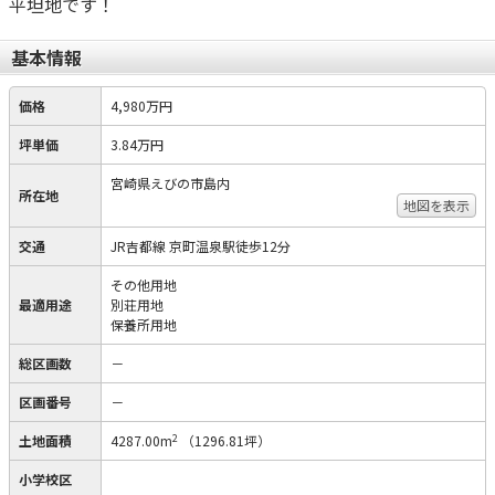
平坦地です！
基本情報
価格
4,980万円
坪単価
3.84万円
宮崎県えびの市島内
所在地
地図を表示
交通
JR吉都線 京町温泉駅徒歩12分
その他用地
最適用途
別荘用地
保養所用地
総区画数
－
区画番号
－
2
土地面積
4287.00m
（1296.81坪）
小学校区