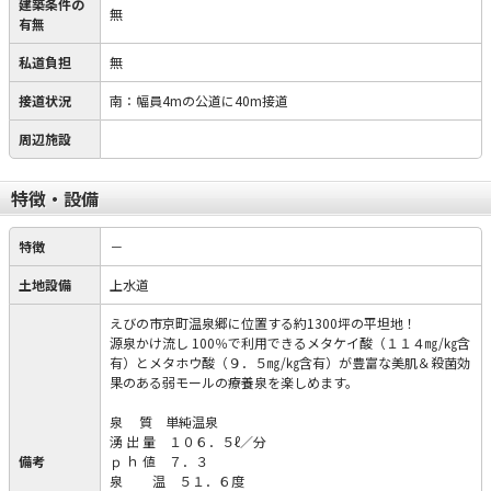
建築条件の
無
有無
私道負担
無
接道状況
南：幅員4mの公道に40m接道
周辺施設
特徴・設備
特徴
－
土地設備
上水道
えびの市京町温泉郷に位置する約1300坪の平坦地！
源泉かけ流し 100％で利用できるメタケイ酸（１１４㎎/㎏含
有）とメタホウ酸（９．５㎎/㎏含有）が豊富な美肌＆殺菌効
果のある弱モールの療養泉を楽しめます。
泉 質 単純温泉
湧 出 量 １０６．５ℓ／分
備考
ｐ ｈ 値 ７．３
泉 温 ５１．６度