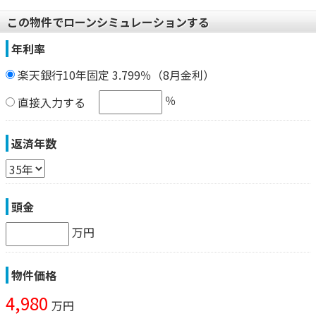
この物件でローンシミュレーションする
年利率
楽天銀行10年固定 3.799％（8月金利）
％
直接入力する
返済年数
頭金
万円
物件価格
4,980
万円