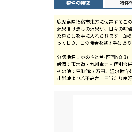
物件の特徴
物件
鹿児島県指宿市東方に位置するこ
源泉掛け流しの温泉が、日々の喧騒
た暮らしを手に入れられます。面
っており、この機会を逃す手はあ
分譲地名：ゆのさと台(区画NO,3)
設備：市水道・九州電力・個別合
その他：坪単価:７万円、温泉権含
市街地より若干高台、日当たり良