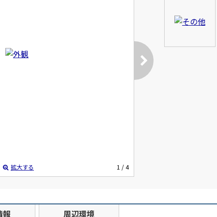
拡大する
1
/ 4
情報
周辺環境