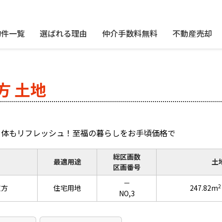
物件一覧
選ばれる理由
仲介手数料無料
不動産売却
方 土地
も体もリフレッシュ！至福の暮らしをお手頃価格で
総区画数
最適用途
土
区画番号
－
2
東方
住宅用地
247.82m
NO,3