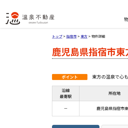
トップ
>
指宿市
>
東方
>
物件詳細
鹿児島県指宿市東
東方の温泉で心
ポイント
沿線
所在地
最寄駅
－
鹿児島県指宿市