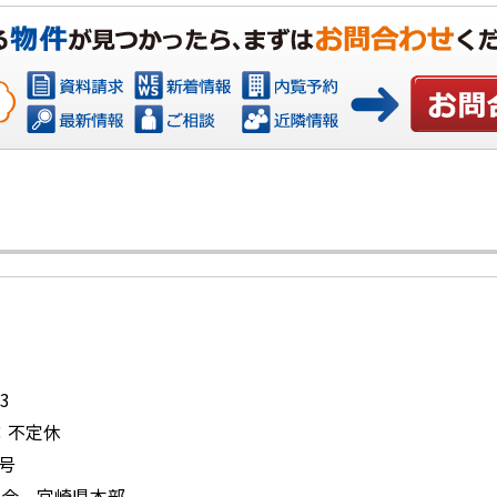
お問い合
3
日：不定休
号
協会 宮崎県本部