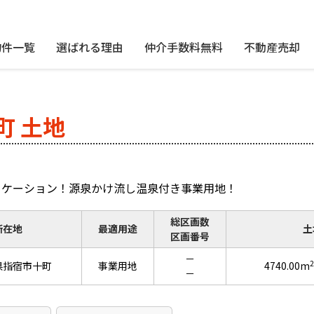
物件一覧
選ばれる理由
仲介手数料無料
不動産売却
町 土地
ロケーション！源泉かけ流し温泉付き事業用地！
総区画数
所在地
最適用途
土
区画番号
－
2
県指宿市十町
事業用地
4740.00m
－