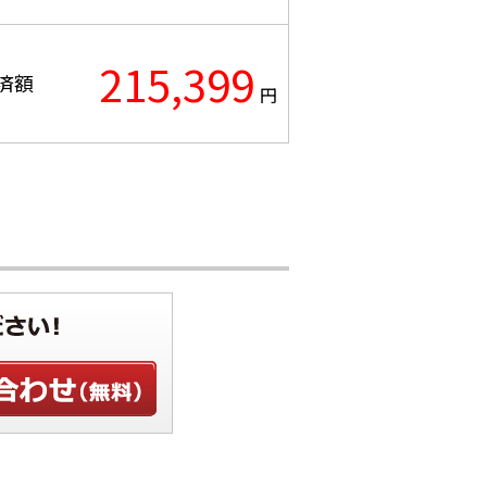
215,399
済額
円
わせ