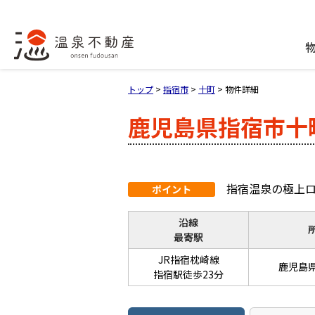
トップ
>
指宿市
>
十町
>
物件詳細
鹿児島県指宿市十
指宿温泉の極上
ポイント
沿線
最寄駅
JR指宿枕崎線
鹿児島
指宿駅徒歩23分