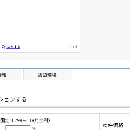
拡大する
1
/ 3
情報
周辺環境
ションする
固定 3.799％（8月金利）
物件価格
％