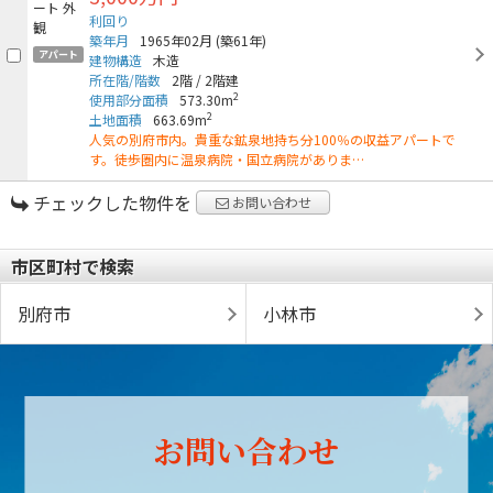
利回り
築年月
1965年02月
(築61年)
アパート
建物構造
木造
所在階/階数
2階
/
2階建
2
使用部分面積
573.30m
2
土地面積
663.69m
人気の別府市内。貴重な鉱泉地持ち分100％の収益アパートで
す。徒歩圏内に温泉病院・国立病院がありま…
チェックした物件を
お問い合わせ
市区町村で検索
別府市
小林市
お問い合わせ