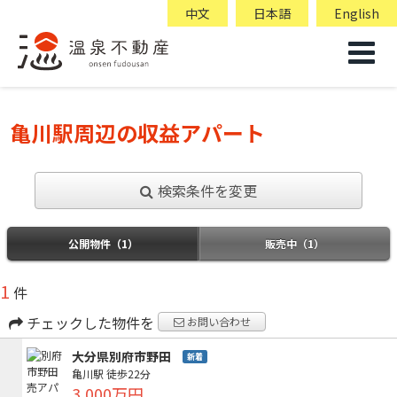
中文
日本語
English
亀川駅周辺の収益アパート
検索条件を変更
公開物件（1）
販売中（1）
1
件
チェックした物件を
お問い合わせ
大分県別府市野田
新着
亀川駅
徒歩22分
3,000万円