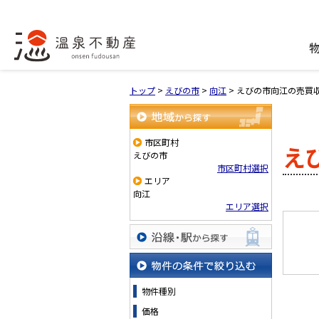
トップ
>
えびの市
>
向江
>
えびの市向江の売買
地域から探す
市区町村
え
えびの市
市区町村選択
エリア
向江
エリア選択
沿線・駅から探す
物件の条件で絞り込む
物件種別
価格