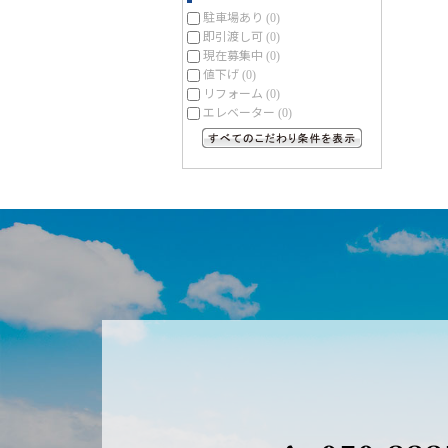
駐車場あり
(0)
即引渡し可
(0)
現在募集中
(0)
値下げ
(0)
リフォーム
(0)
エレベーター
(0)
すべてのこだわり条件を見る