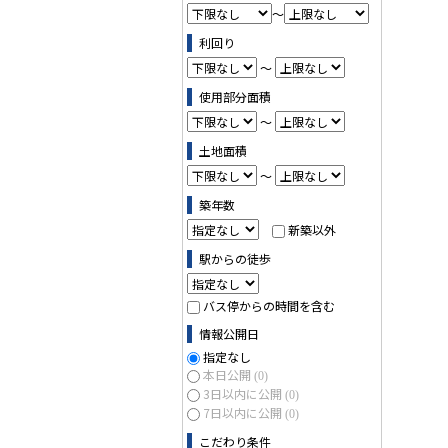
～
利回り
～
使用部分面積
～
土地面積
～
築年数
新築以外
駅からの徒歩
バス停からの時間を含む
情報公開日
指定なし
本日公開
(0)
3日以内に公開
(0)
7日以内に公開
(0)
こだわり条件