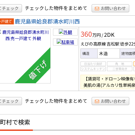
チェックした物件をまとめて
てチェック
お問い合わせ
鹿児島県姶良郡湧水町川西
一戸建
360
2DK
万円
/
えびの高原線 吉松駅
徒歩22
木造
構造
建物面
【賃貸可・ドローン映像有
美肌の湯(アルカリ性単純泉
チェックした物件をまとめて
てチェック
お問い合わせ
町村で検索