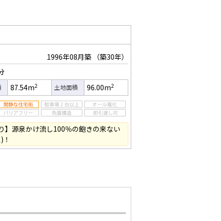
1996年08月築
（築30年）
分
2
2
87.54m
96.00m
積
土地面積
り】源泉かけ流し100％の飽きの来ない
)！