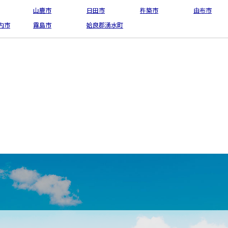
山鹿市
日田市
杵築市
由布市
内市
霧島市
姶良郡湧水町