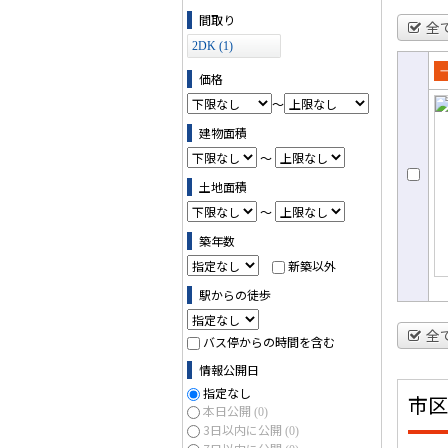
ス (0)
間取り
全
2DK (1)
価格
売
～
て
建物面積
～
土地面積
～
築年数
新築以外
駅からの徒歩
全
バス停からの時間を含む
情報公開日
指定なし
市区
本日公開
(0)
3日以内に公開
(0)