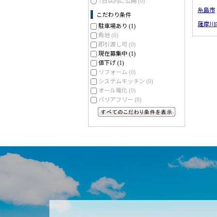
7日以内に公開
(0)
糸島市
こだわり条件
薩摩川
駐車場あり
(1)
角地
(0)
即引渡し可
(0)
現在募集中
(1)
値下げ
(1)
リフォーム
(0)
システムキッチン
(0)
オール電化
(0)
バリアフリー
(0)
すべてのこだわり条件を見る