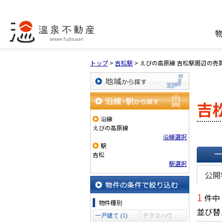
トップ
>
吉松駅
>
えびの高原線 吉松駅周辺の売
地域から探す
吉
沿線・駅から探す
沿線
えびの高原線
沿線選択
駅
吉松
駅選択
一覧で
公開
1
件中
物件の条件で絞り込む
物件種別
並び替
一戸建て (1)
テラスハウ