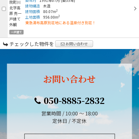
築年月
1991年07月
(築35年)
建物構造
木造
2
建物面積
80.07m
2
土地面積
956.00m
東急湯布高原別荘地にある温泉付き別荘！
一戸建て
チェックした物件を
お問い合わせ
お問い合わせ
050-8885-2832
営業時間 / 10:00 ～ 18:00
定休日 / 不定休