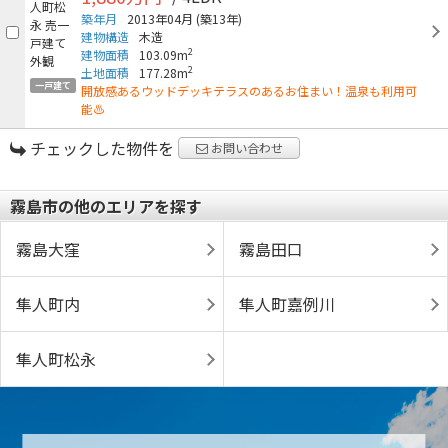
築年月
2013年04月
(築13年)
建物構造
木造
2
建物面積
103.09m
2
土地面積
177.28m
一戸建て
開放感あるウッドデッキテラスのあるお住まい！温泉も利用可
能♨
チェックした物件を
お問い合わせ
霧島市の他のエリアを探す
霧島大窪
霧島田口
隼人町内
隼人町嘉例川
隼人町松永