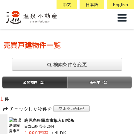
中文
日本語
English
売買戸建物件一覧
検索条件を変更
公開物件（1）
販売中（1）
1
件
チェックした物件を
お問い合わせ
鹿児島県霧島市隼人町松永
日当山駅
徒歩26分
1,880万円
/ 4LDK