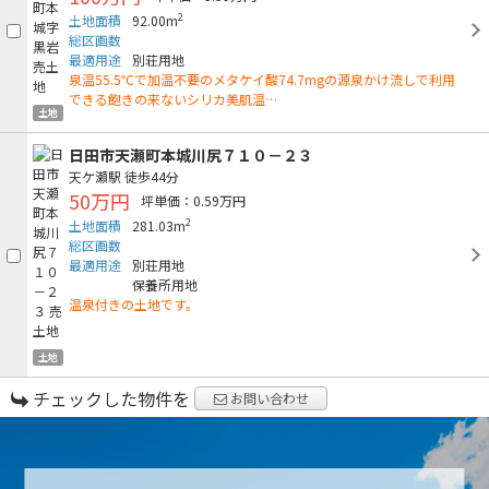
2
土地面積
92.00m
総区画数
最適用途
別荘用地
泉温55.5℃で加温不要のメタケイ酸74.7mgの源泉かけ流しで利用
できる飽きの来ないシリカ美肌温…
土地
日田市天瀬町本城川尻７１０－２３
天ケ瀬駅
徒歩44分
50万円
坪単価：0.59万円
2
土地面積
281.03m
総区画数
最適用途
別荘用地
保養所用地
温泉付きの土地です。
土地
チェックした物件を
お問い合わせ