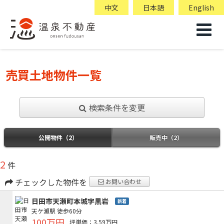
中文
日本語
English
売買土地物件一覧
検索条件を変更
公開物件（2）
販売中（2）
2
件
チェックした物件を
お問い合わせ
日田市天瀬町本城字黒岩
新着
天ケ瀬駅
徒歩60分
100万円
坪単価：3.59万円