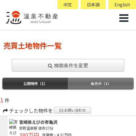
中文
日本語
English
売買土地物件一覧
検索条件を変更
公開物件（1）
販売中（1）
1
件
チェックした物件を
お問い合わせ
宮崎県えびの市亀沢
京町温泉駅
徒歩27分
380万円
坪単価：4.31万円