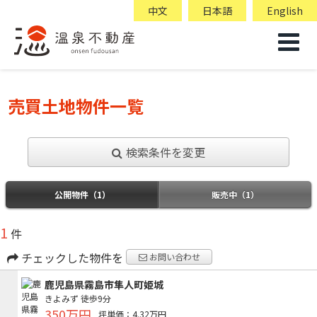
中文
日本語
English
売買土地物件一覧
検索条件を変更
公開物件（1）
販売中（1）
1
件
チェックした物件を
お問い合わせ
鹿児島県霧島市隼人町姫城
きよみず
徒歩9分
350万円
坪単価：4.32万円