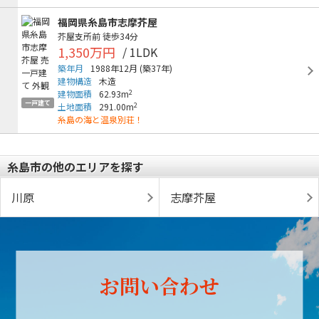
福岡県糸島市志摩芥屋
芥屋支所前
徒歩34分
1,350万円
/ 1LDK
築年月
1988年12月
(築37年)
建物構造
木造
2
建物面積
62.93m
一戸建て
2
土地面積
291.00m
糸島の海と温泉別荘！
糸島市の他のエリアを探す
川原
志摩芥屋
お問い合わせ