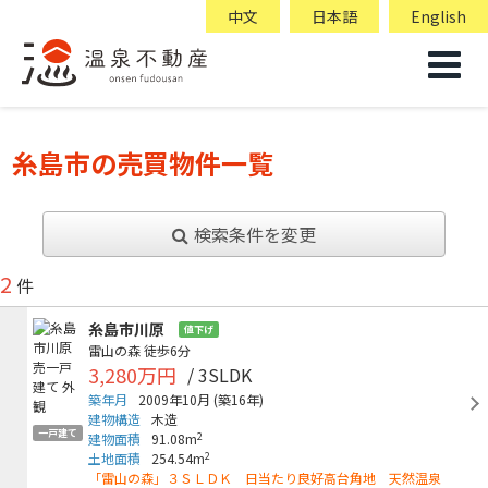
中文
日本語
English
糸島市の売買物件一覧
検索条件を変更
2
件
糸島市川原
値下げ
雷山の森
徒歩6分
3,280万円
/ 3SLDK
築年月
2009年10月
(築16年)
建物構造
木造
一戸建て
2
建物面積
91.08m
2
土地面積
254.54m
「雷山の森」３ＳＬＤＫ 日当たり良好高台角地 天然温泉