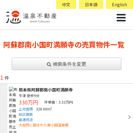
中文
日本語
English
阿蘇郡南小国町満願寺の売買物件一覧
検索条件を変更
1
件
熊本県阿蘇郡南小国町満願寺
牛津
徒歩9分
330万円
坪単価：3.33万円
2
土地面積
328.00m
総区画数
最適用途
大自然に囲まれた南小国温泉郷