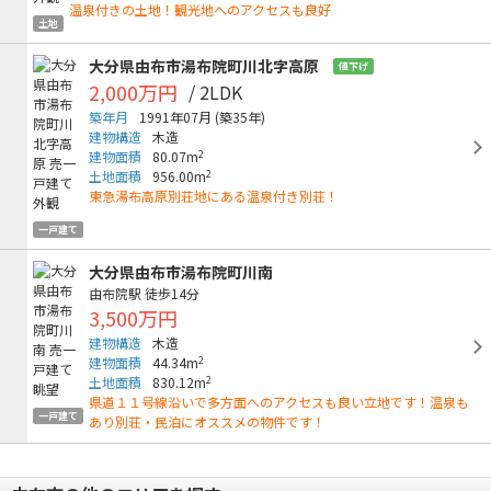
温泉付きの土地！観光地へのアクセスも良好
土地
大分県由布市湯布院町川北字高原
値下げ
2,000万円
/ 2LDK
築年月
1991年07月
(築35年)
建物構造
木造
2
建物面積
80.07m
2
土地面積
956.00m
東急湯布高原別荘地にある温泉付き別荘！
一戸建て
大分県由布市湯布院町川南
由布院駅
徒歩14分
3,500万円
建物構造
木造
2
建物面積
44.34m
2
土地面積
830.12m
県道１１号線沿いで多方面へのアクセスも良い立地です！温泉も
一戸建て
あり別荘・民泊にオススメの物件です！