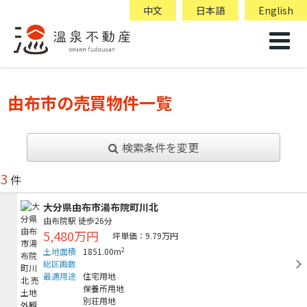
中文
日本語
English
由布市の売買物件一覧
検索条件を変更
3
件
大分県由布市湯布院町川北
由布院駅
徒歩26分
5,480万円
坪単価：9.79万円
2
土地面積
1851.00m
総区画数
最適用途
住宅用地
保養所用地
別荘用地