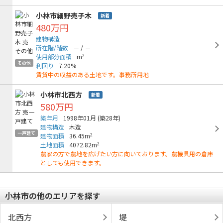
小林市細野売子木
新着
480万円
建物構造
所在階/階数
－
/
－
2
使用部分面積
m
その他
利回り
7.20%
賃貸中の収益のある土地です。事務所用地
小林市北西方
新着
580万円
築年月
1998年01月
(築28年)
建物構造
木造
一戸建て
2
建物面積
36.45m
2
土地面積
4072.82m
農家の方で農地を広げたい方に向いております。農機具用の倉庫
としても使用できます。
小林市の他のエリアを探す
北西方
堤