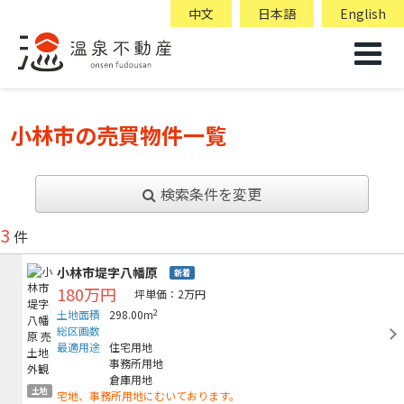
中文
日本語
English
小林市の売買物件一覧
検索条件を変更
3
件
小林市堤字八幡原
新着
180万円
坪単価：2万円
2
土地面積
298.00m
総区画数
最適用途
住宅用地
事務所用地
倉庫用地
土地
宅地、事務所用地にむいております。