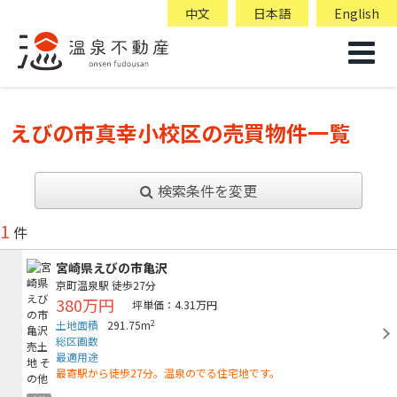
中文
日本語
English
えびの市真幸小校区の売買物件一覧
検索条件を変更
1
件
宮崎県えびの市亀沢
京町温泉駅
徒歩27分
380万円
坪単価：4.31万円
2
土地面積
291.75m
総区画数
最適用途
最寄駅から徒歩27分。温泉のでる住宅地です。