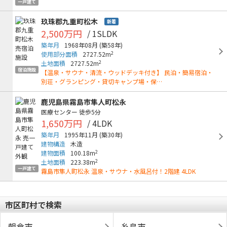
一戸建て
玖珠郡九重町松木
新着
2,500万円
/ 1SLDK
築年月
1968年08月
(築58年)
2
使用部分面積
2727.52m
2
土地面積
2727.52m
宿泊施設
【温泉・サウナ・清流・ウッドデッキ付き】 民泊・簡易宿泊・
別荘・グランピング・貸切キャンプ場・保…
鹿児島県霧島市隼人町松永
医療センター
徒歩5分
1,650万円
/ 4LDK
築年月
1995年11月
(築30年)
建物構造
木造
2
建物面積
100.18m
2
土地面積
223.38m
一戸建て
霧島市隼人町松永 温泉・サウナ・水風呂付！2階建 4LDK
市区町村で検索
朝倉市
糸島市