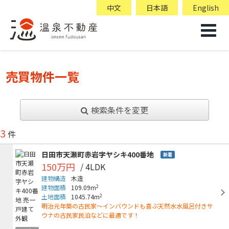
中文
日本語
English
売買物件一覧
検索条件を変更
3
件
日田市天瀬町赤岩字ヤシキ400番地
新着
150万円
/ 4LDK
建物構造
木造
2
建物面積
109.09m
2
土地面積
1045.74m
明治元年築の古民家～インバウンドも喜ぶ天然水水風呂付きサ
ウナの古民家民泊などに最適です！