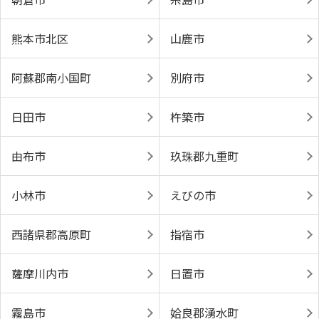
熊本市北区
山鹿市
阿蘇郡南小国町
別府市
日田市
杵築市
由布市
玖珠郡九重町
小林市
えびの市
西諸県郡高原町
指宿市
薩摩川内市
日置市
霧島市
姶良郡湧水町