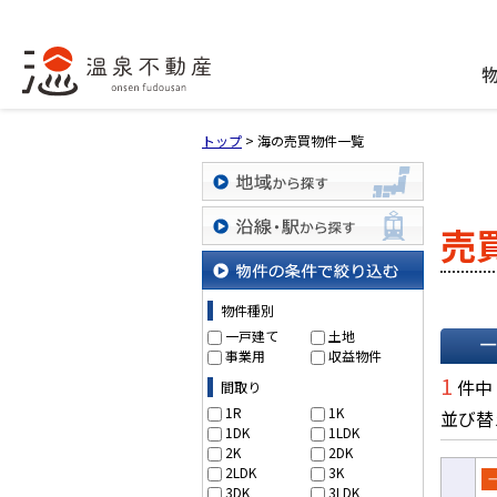
トップ
>
海の売買物件一覧
地域から探す
売
沿線・駅から探す
物件の条件で絞り込む
物件種別
一戸建て
土地
事業用
収益物件
一覧で
1
件中
間取り
1R
1K
並び替
1DK
1LDK
2K
2DK
2LDK
3K
3DK
3LDK