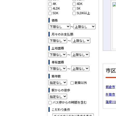
売
4K
4DK
て
4LDK
5K
5DK
5LDK以上
価格
～
月々のお支払額
～
土地面積
～
専有面積
～
市区
築年数
新築以外
朝倉市
駅からの徒歩
杵築市
薩摩川
バス停からの時間を含む
こだわり条件