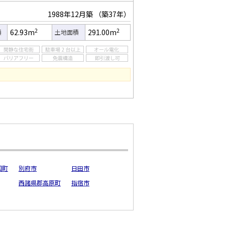
1988年12月築
（築37年）
2
2
62.93m
291.00m
積
土地面積
国町
別府市
日田市
西諸県郡高原町
指宿市