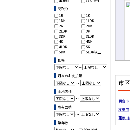
事業用
収益物件
売
間取り
1R
1K
1DK
1LDK
2K
2DK
2LDK
3K
3DK
3LDK
4K
4DK
4LDK
5K
5DK
5LDK以上
価格
～
月々のお支払額
市区
～
土地面積
～
朝倉市
専有面積
杵築市
～
薩摩川
築年数
新築以外