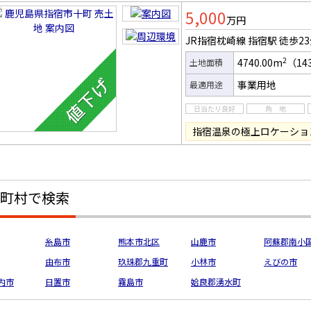
土地
5,000
万円
JR指宿枕崎線 指宿駅
徒歩2
2
4740.00m
（14
土地面積
事業用地
最適用途
指宿温泉の極上ロケーショ
町村で検索
糸島市
熊本市北区
山鹿市
阿蘇郡南小
由布市
玖珠郡九重町
小林市
えびの市
内市
日置市
霧島市
姶良郡湧水町