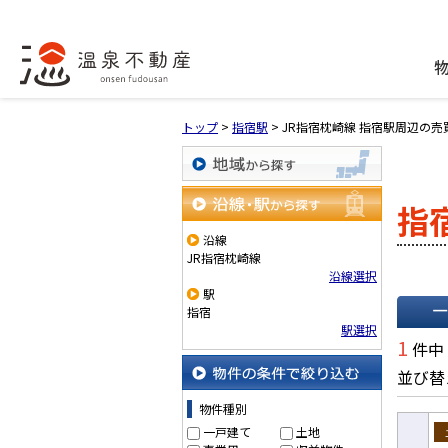
トップ
>
指宿駅
>
JR指宿枕崎線 指宿駅周辺の売
地域から探す
指
沿線・駅から探す
沿線
JR指宿枕崎線
沿線選択
駅
指宿
駅選択
一覧で
1
件中
並び替
物件の条件で絞り込む
物件種別
一戸建て
土地