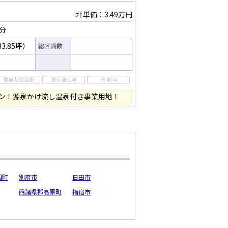
坪単価：3.49万円
3分
33.85坪）
総区画数
ン！源泉かけ流し温泉付き事業用地！
国町
別府市
日田市
西諸県郡高原町
指宿市