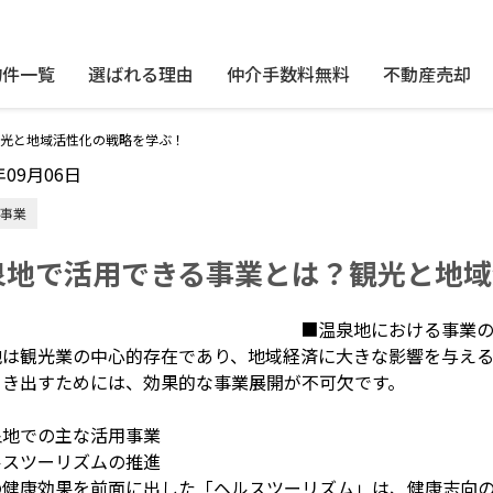
物件一覧
選ばれる理由
仲介手数料無料
不動産売却
光と地域活性化の戦略を学ぶ！
年09月06日
事業
泉地で活用できる事業とは？観光と地域
■温泉地における事業
地は観光業の中心的存在であり、地域経済に大きな影響を与え
引き出すためには、効果的な事業展開が不可欠です。
泉地での主な活用事業
ルスツーリズムの推進
の健康効果を前面に出した「ヘルスツーリズム」は、健康志向