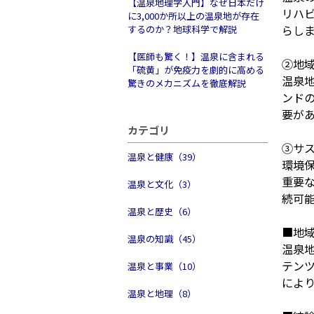
【温泉地理学入門】なぜ日本だけ
リハ
に3,000か所以上の温泉地が存在
らし
するのか？地球科学で解説
【医師も驚く！】温泉に含まれる
②地
「硫黄」が免疫力を劇的に高める
温泉
驚きのメカニズムを徹底解説
ンド
要が
カテゴリ
③サ
温泉と健康（39）
環境
重要
温泉と文化（3）
続可
温泉と歴史（6）
■地
温泉の知識（45）
温泉
テン
温泉と事業（10）
によ
温泉と地理（8）