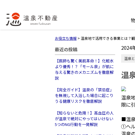
お役立ち情報
>
温泉地で活用できる事業とは？観
2024
最近の投稿
温泉と
【医師も驚く美肌革命！】化粧水
より優秀！？「モール泉」が肌に
温
与える驚きのメカニズムを徹底解
説
【完全ガイド】温泉の「禁忌症」
を無視して入浴した場合に起こり
温泉
うる健康リスクを徹底解説
限に
【知らないと危険！】高血圧の人
■温
が温泉で絶対にやってはいけない
5つのNG行動を一発解説
①ヘ
温泉