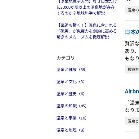
【温泉地理学入門】なぜ日本だけ
に3,000か所以上の温泉地が存在
温泉の
するのか？地球科学で解説
【医師も驚く！】温泉に含まれる
日本
「硫黄」が免疫力を劇的に高める
驚きのメカニズムを徹底解説
贅沢
あり
カテゴリ
もな
温泉と健康（39）
投資対
温泉と文化（3）
Ai
温泉と歴史（6）
「温泉
温泉の知識（45）
なりま
温泉と事業（10）
温泉と
温泉と地理（8）