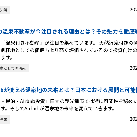
20
知識
の温泉不動産が今注目される理由とは？その魅力を徹底
な「温泉付き不動産」が注目を集めています。 天然温泉付きの
、別荘地としての価値もより高く評価されているので投資向け
ります。
20
象としての温泉
rbnbが変える温泉地の未来とは？日本における展開と可
・民泊・Airbnb投資」日本の観光都市では特に可能性を秘め
す。そしてAirbnbが温泉地の未来を変えていきます。
20
事業