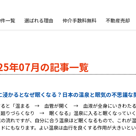
物件一覧
選ばれる理由
仲介手数料無料
不動産売却
025年07月の記事一覧
に浸かるとなぜ眠くなる？日本の温泉と眠気の不思議な
すると「温まる → 血管が開く → 血液が全身にいきわた
に廻りづらくなり → 眠くなる」温泉に入ると眠くなってい
然の流れですが、自分に合う温泉ほど眠くなるもので、これが
ードにもなります。よい温泉は血行を良くする作用が大きいと