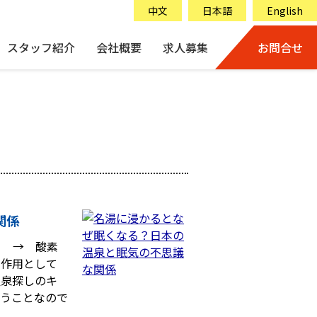
中文
日本語
English
スタッフ紹介
会社概要
求人募集
お問合せ
関係
る → 酸素
く作用として
温泉探しのキ
いうことなので