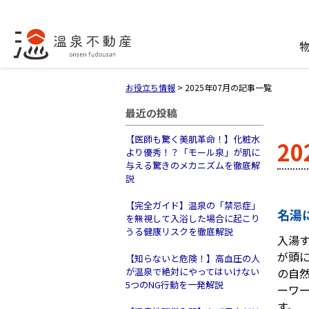
お役立ち情報
>
2025年07月の記事一覧
最近の投稿
【医師も驚く美肌革命！】化粧水
2
より優秀！？「モール泉」が肌に
与える驚きのメカニズムを徹底解
説
【完全ガイド】温泉の「禁忌症」
名湯
を無視して入浴した場合に起こり
うる健康リスクを徹底解説
入湯
が頭
【知らないと危険！】高血圧の人
が温泉で絶対にやってはいけない
の自
5つのNG行動を一発解説
ーワ
す。