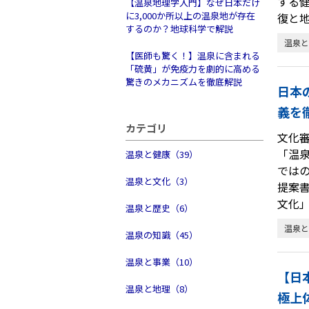
する
【温泉地理学入門】なぜ日本だけ
に3,000か所以上の温泉地が存在
復と
するのか？地球科学で解説
温泉と
【医師も驚く！】温泉に含まれる
「硫黄」が免疫力を劇的に高める
驚きのメカニズムを徹底解説
日本
義を
カテゴリ
文化審
「温
温泉と健康（39）
では
温泉と文化（3）
提案書
文化」
温泉と歴史（6）
温泉と
温泉の知識（45）
温泉と事業（10）
【日
温泉と地理（8）
極上