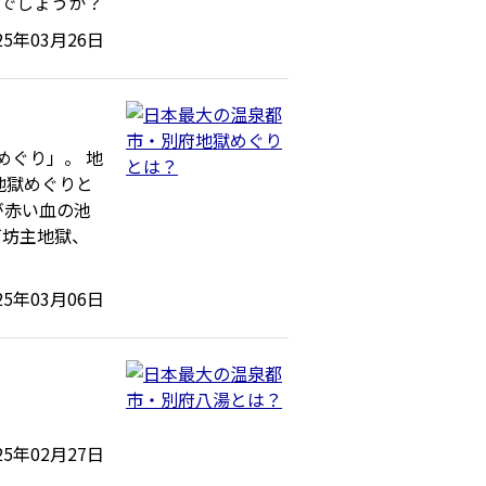
でしょうか？
25年03月26日
めぐり」。 地
地獄めぐりと
が赤い血の池
石坊主地獄、
25年03月06日
25年02月27日