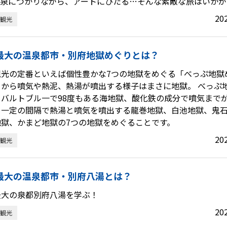
温泉につかりながら、アートにひたる…そんな素敵な旅はいかが
20
観光
最大の温泉都市・別府地獄めぐりとは？
観光の定番といえば個性豊かな7つの地獄をめぐる「べっぷ地獄
くから噴気や熱泥、熱湯が噴出する様子はまさに地獄。 べっぷ
コバルトブル一で98度もある海地獄、酸化鉄の成分で噴気まで
、一定の間隔で熱湯と噴気を噴出する龍巻地獄、白池地獄、鬼
地獄、かまど地獄の7つの地獄をめぐることです。
20
観光
最大の温泉都市・別府八湯とは？
最大の泉都別府八湯を学ぶ！
20
観光