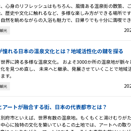
は、心身のリフレッシュはもちろん、風情ある温泉街の散策、
能、歴史や文化に触れるなど、多様な楽しみ方ができる場所です
い自然を眺めながらの入浴も魅力で、日帰りでも十分に満喫でき
20
観光
が憧れる日本の温泉文化とは？地域活性化の鍵を探る
世界に誇る多様な温泉文化。 およそ3000か所の温泉地が脈
文化を見つめ直し、 未来へと継承、発展させていくことで地域
います。
20
観光
とアートが融合する街、日本の代表都市とは？
県別府市といえば、世界有数の温泉地。もくもくと湯けむりが
を中心に独特の文化を築いているこの土地では、アートへの取