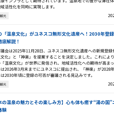
健康インフラとして期待されています。温泉地での豊かな滞在
地域活性化を同時に実現します。
20
観光
の「温泉文化」がユネスコ無形文化遺産へ！2030年登
徹底解説！
議会は2025年11月28日、ユネスコ無形文化遺産への新規登
泉文化」と「神楽」を提案することを決定しました。これによ
の「温泉文化」が世界に発信され、地域活性化への期待が高まっ
は2026年3月末までにユネスコに提出され、「神楽」が2028
は2030年頃に登録の可否が審議される見込みです。
20
観光
本の温泉の魅力とその楽しみ方】心も体も癒す“湯の国”
体験