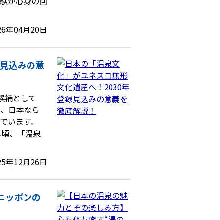
体験が心身の回
26年04月20日
録見込みの意
録候補として
り、日本なら
ています。
年頃、「温泉
25年12月26日
ニッポンの