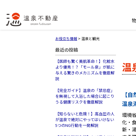
お役立ち情報
>
温泉と観光
最近の投稿
【医師も驚く美肌革命！】化粧水
温
より優秀！？「モール泉」が肌に
与える驚きのメカニズムを徹底解
説
【完全ガイド】温泉の「禁忌症」
【自
を無視して入浴した場合に起こり
うる健康リスクを徹底解説
温泉
【知らないと危険！】高血圧の人
環境省
が温泉で絶対にやってはいけない
化・
5つのNG行動を一発解説
新・