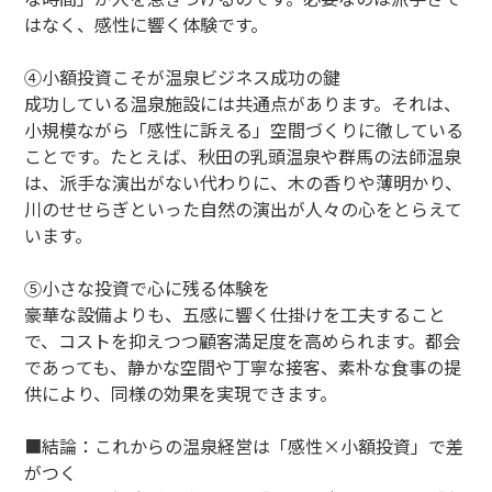
はなく、感性に響く体験です。
④小額投資こそが温泉ビジネス成功の鍵
成功している温泉施設には共通点があります。それは、
小規模ながら「感性に訴える」空間づくりに徹している
ことです。たとえば、秋田の乳頭温泉や群馬の法師温泉
は、派手な演出がない代わりに、木の香りや薄明かり、
川のせせらぎといった自然の演出が人々の心をとらえて
います。
⑤小さな投資で心に残る体験を
豪華な設備よりも、五感に響く仕掛けを工夫すること
で、コストを抑えつつ顧客満足度を高められます。都会
であっても、静かな空間や丁寧な接客、素朴な食事の提
供により、同様の効果を実現できます。
■結論：これからの温泉経営は「感性×小額投資」で差
がつく