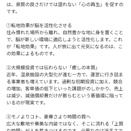
は、泉質の良さだけでは語れない「心の再生」を促すの
です。
①転地効果が脳を活性化させる
住み慣れた場所から離れ、自然豊かな地に身を置くこと
で、脳が新しい環境に適応しようと活性化します。これ
が「転地効果」です。人が旅に出て元気になるのは、こ
の効果によるものです。
②大規模投資では伝わらない「癒しの本質」
近年、温泉施設の大型化が進む一方で、運営に行き詰ま
る事業者も増えています。過剰な初期投資に加え、競合
の増加、客単価の低下といった課題がのしかかり、売上
は減少、減価償却費だけが膨らむという悪循環に陥って
いるのが現実です。
③モノよりコト、豪華さより時間の質へ
広大な敷地や華美な内装ではなく、そこに流れる「上質
な時間」が人を惹きつけるのです。必要なのは派手さで