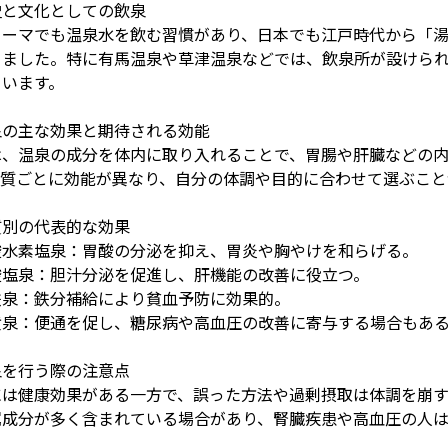
史と文化としての飲泉
ローマでも温泉水を飲む習慣があり、日本でも江戸時代から「
きました。特に有馬温泉や草津温泉などでは、飲泉所が設けら
ています。
泉の主な効果と期待される効能
は、温泉の成分を体内に取り入れることで、胃腸や肝臓などの
泉質ごとに効能が異なり、自分の体調や目的に合わせて選ぶこと
質別の代表的な効果
酸水素塩泉：胃酸の分泌を抑え、胃炎や胸やけを和らげる。
酸塩泉：胆汁分泌を促進し、肝機能の改善に役立つ。
鉄泉：鉄分補給により貧血予防に効果的。
黄泉：便通を促し、糖尿病や高血圧の改善に寄与する場合もあ
泉を行う際の注意点
には健康効果がある一方で、誤った方法や過剰摂取は体調を崩
属成分が多く含まれている場合があり、腎臓疾患や高血圧の人は