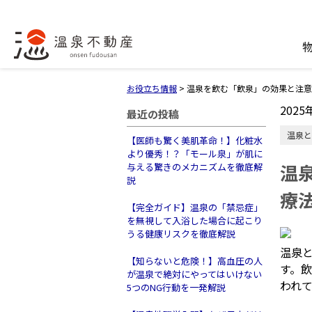
お役立ち情報
>
温泉を飲む「飲泉」の効果と注意
2025
最近の投稿
温泉と
【医師も驚く美肌革命！】化粧水
より優秀！？「モール泉」が肌に
温
与える驚きのメカニズムを徹底解
説
療
【完全ガイド】温泉の「禁忌症」
を無視して入浴した場合に起こり
うる健康リスクを徹底解説
温泉
【知らないと危険！】高血圧の人
す。
が温泉で絶対にやってはいけない
われ
5つのNG行動を一発解説