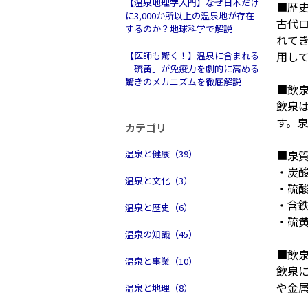
【温泉地理学入門】なぜ日本だけ
■歴
に3,000か所以上の温泉地が存在
古代
するのか？地球科学で解説
れて
用し
【医師も驚く！】温泉に含まれる
「硫黄」が免疫力を劇的に高める
驚きのメカニズムを徹底解説
■飲
飲泉
す。
カテゴリ
温泉と健康（39）
■泉
・炭
温泉と文化（3）
・硫
・含
温泉と歴史（6）
・硫
温泉の知識（45）
■飲
温泉と事業（10）
飲泉
や金
温泉と地理（8）