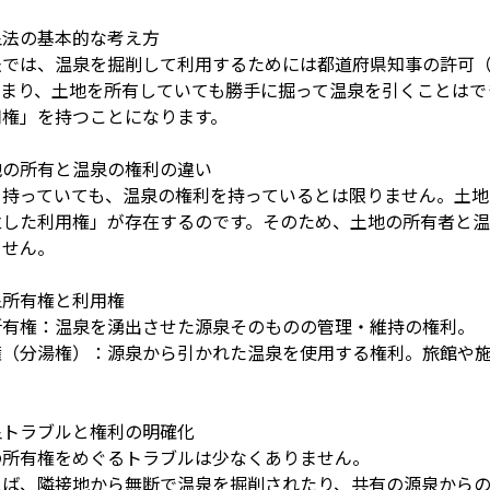
泉法の基本的な考え方
法では、温泉を掘削して利用するためには都道府県知事の許可
つまり、土地を所有していても勝手に掘って温泉を引くことはで
用権」を持つことになります。
地の所有と温泉の権利の違い
を持っていても、温泉の権利を持っているとは限りません。土
立した利用権」が存在するのです。そのため、土地の所有者と
ません。
泉所有権と利用権
所有権：温泉を湧出させた源泉そのものの管理・維持の権利。
権（分湯権）：源泉から引かれた温泉を使用する権利。旅館や
泉トラブルと権利の明確化
の所有権をめぐるトラブルは少なくありません。
えば、隣接地から無断で温泉を掘削されたり、共有の源泉から