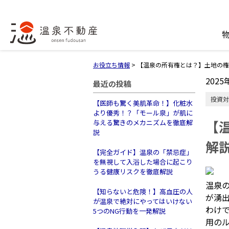
お役立ち情報
>
【温泉の所有権とは？】土地の権
2025
最近の投稿
投資対
【医師も驚く美肌革命！】化粧水
より優秀！？「モール泉」が肌に
【
与える驚きのメカニズムを徹底解
説
解
【完全ガイド】温泉の「禁忌症」
を無視して入浴した場合に起こり
うる健康リスクを徹底解説
温泉
【知らないと危険！】高血圧の人
が湧
が温泉で絶対にやってはいけない
わけ
5つのNG行動を一発解説
用の