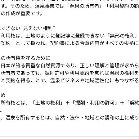
ます。そのため、温泉事業では「源泉の所有者」「利用契約の
書の作成が重要です。
できない“見えない権利”
の利用権は、土地のように登記簿に登録できない「無形の権利
権契約」として扱われ、契約書による合意内容がすべての根拠に
泉の所有権を守るために
は日本が誇る貴重な自然資源であり、正しい理解と管理が求めら
の所有者であっても、掘削許可や利用契約を怠れば温泉の権利を
可と契約を得ることで、温泉ビジネスや地域活性化にもつながる
とめ
の所有権とは、「土地の権利」＋「掘削・利用の許可」＋「契
す。
り、温泉を所有するとは、自然・法律・地域との調和の上に成り