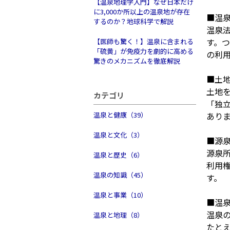
【温泉地理学入門】なぜ日本だけ
に3,000か所以上の温泉地が存在
■温
するのか？地球科学で解説
温泉
す。
【医師も驚く！】温泉に含まれる
「硫黄」が免疫力を劇的に高める
の利
驚きのメカニズムを徹底解説
■土
土地
カテゴリ
「独
温泉と健康（39）
あり
温泉と文化（3）
■源
源泉
温泉と歴史（6）
利用
温泉の知識（45）
す。
温泉と事業（10）
■温
温泉
温泉と地理（8）
たと