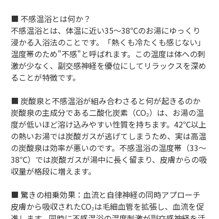
■ 不感温浴とは何か？
不感温浴とは、体温に近い35〜38℃のお湯にゆっくり
浸かる入浴法のことです。「熱くも冷たくも感じない」
温度帯のため"不感"と呼ばれます。この温度は体への刺
激が少なく、副交感神経を優位にしてリラックスを深め
ることが特徴です。
■ 炭酸泉と不感温浴が組み合わさると何が起きるのか
炭酸泉の主成分である二酸化炭素（CO₂）は、お湯の温
度が低いほど溶け込みやすい性質を持ちます。42℃以上
の熱いお湯では炭酸ガスが逃げてしまうため、実は高温
の炭酸泉は効率が悪いのです。不感温浴の温度帯（33〜
38℃）では炭酸ガスが湯中に長く留まり、皮膚からの吸
収量が格段に増えます。
■ 驚きの相乗効果：血流と自律神経の同時アプローチ
皮膚から吸収されたCO₂は毛細血管を拡張し、血流を促
進します。同時に不感温浴の温度刺激が副交感神経を活