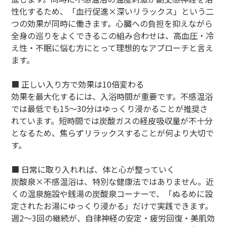
性化するため、「血行促進×深いリラックス」という二
つの効果が同時に働きます。心臓への負担を抑えながら
全身の巡りをよくできるこの組み合わせは、高血圧・冷
え性・不眠に悩む方にとって理想的なアプローチと言え
ます。
■ 正しい入り方で効果は10倍変わる
効果を最大化するには、入浴時間が重要です。不感温浴
では最低でも15〜30分はゆっくり浸かることが推奨さ
れています。短時間では炭酸ガスの経皮吸収量が不十分
となるため、焦らずリラックスすることが何より大切で
す。
■ 日常に取り入れれば、体と心が整っていく
炭酸泉×不感温浴は、特別な健康法ではありません。近
くの温泉施設や銭湯の炭酸泉コーナーで、「ぬるめに設
定されたお湯にゆっくり浸かる」だけで実践できます。
週2〜3回の継続が、自律神経の安定・疲労回復・美肌効