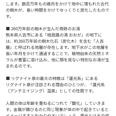
します。数百万年もの歳月をかけて地中に埋もれた古代
の樹木が、長い時間をかけてゆっくりと炭化したもので
す。
■ 260万年前の樹木が生んだ奇跡のお湯
熊本県人吉市にある「相良路の湯 おおが」の地下に
は、約260万年前の樹木化石（炭化木）を含む「人吉
層」と呼ばれる地層が存在します。地下水がこの地層を
長い年月をかけて通過することで、植物由来の天然ミネ
ラルが豊富に溶け込み、他に類を見ない特別なお湯が生
まれるのです。
■ リグナイト泉の最大の特徴は「還元系」にある
リグナイト泉が注目される理由のひとつが、「還元系
（アンチエイジング）温泉」としての性質です。
人間の体は年齢を重ねるにつれて「酸化」していきま
す。金属が錆びるのと同じ現象が体の中で起きていると
イメージするとわかりやすいでしょう。還元とはその逆