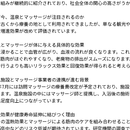
り組みが継続的に紹介されており、社会全体の関心の高さがうか
ぜ今、温泉とマッサージが注目されるのか
は古くから療養の地として利用されてきましたが、単なる観光
康増進効果が改めて評価されています。
泉とマッサージが体に与える具体的な効果
に浸かることで血管が広がり、血液の流れが良くなります。これ
た筋肉がほぐれやすくなり、老廃物の排出がスムーズになります
で行うよりも高いリラックス効果と回復効果が得られると考え
泉施設とマッサージ事業者の連携が進む背景
6年7月には訪問マッサージの療養費改定が予定されており、施
います。温泉施設の中にはマッサージ師と提携し、入浴後の施術
満足度向上につながっています。
乗効果が健康寿命延伸に結びつく理由
での温熱効果とマッサージによる筋肉のケアを組み合わせるこ
脳卒中などのリスク低減が期待されています。研究機関の調査