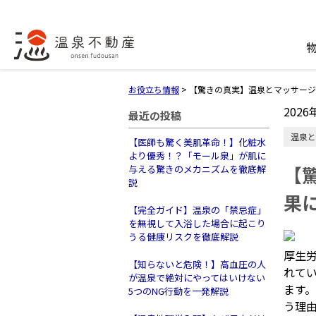
お役立ち情報
>
【驚きの真実】温泉とマッサージ
2026
最近の投稿
温泉と
【医師も驚く美肌革命！】化粧水
より優秀！？「モール泉」が肌に
【
与える驚きのメカニズムを徹底解
説
果
【完全ガイド】温泉の「禁忌症」
を無視して入浴した場合に起こり
うる健康リスクを徹底解説
厚生労
【知らないと危険！】高血圧の人
れてい
が温泉で絶対にやってはいけない
ます
5つのNG行動を一発解説
う理