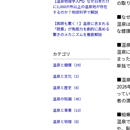
【温泉地理学入門】なぜ日本だけ
の取
に3,000か所以上の温泉地が存在
するのか？地球科学で解説
■な
温泉
【医師も驚く！】温泉に含まれる
「硫黄」が免疫力を劇的に高める
な健
驚きのメカニズムを徹底解説
■温
温泉
カテゴリ
まっ
温泉と健康（39）
単独
温泉と文化（3）
■温
202
温泉と歴史（6）
って
温泉の知識（45）
者の
温泉と事業（10）
■相
温泉
温泉と地理（8）
や、