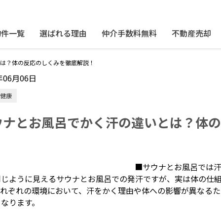
物件一覧
選ばれる理由
仲介手数料無料
不動産売却
は？体の反応のしくみを徹底解説！
年06月06日
健康
ウナとお風呂でかく汗の違いとは？体
！
■サウナとお風呂では
同じように見えるサウナとお風呂での発汗ですが、実は体の仕
それぞれの環境において、汗をかく理由や体への影響が異なる
となります。