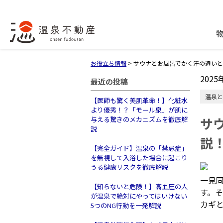
お役立ち情報
>
サウナとお風呂でかく汗の違いと
2025
最近の投稿
温泉と
【医師も驚く美肌革命！】化粧水
より優秀！？「モール泉」が肌に
サ
与える驚きのメカニズムを徹底解
説
説
【完全ガイド】温泉の「禁忌症」
を無視して入浴した場合に起こり
うる健康リスクを徹底解説
一見
【知らないと危険！】高血圧の人
す。
が温泉で絶対にやってはいけない
カギ
5つのNG行動を一発解説