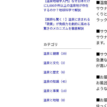
【温泉地理学入門】なぜ日本だけ
■温
に3,000か所以上の温泉地が存在
サウ
するのか？地球科学で解説
くり
ラッ
【医師も驚く！】温泉に含まれる
「硫黄」が免疫力を劇的に高める
驚きのメカニズムを徹底解説
■サ
サウ
ます
カテゴリ
温泉と健康（39）
■サ
急激
温泉と文化（3）
が高
温泉と歴史（6）
■お
温泉の知識（45）
お風
よう
温泉と事業（10）
■お
温泉と地理（8）
ゆっ