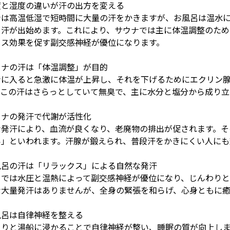
度と湿度の違いが汗の出方を変える
ナは高温低湿で短時間に大量の汗をかきますが、お風呂は温水
と汗が出始めます。これにより、サウナでは主に体温調整のた
クス効果を促す副交感神経が優位になります。
ウナの汗は「体温調整」が目的
ナに入ると急激に体温が上昇し、それを下げるためにエクリン
。この汗はさらっとしていて無臭で、主に水分と塩分から成り立
ウナの発汗で代謝が活性化
な発汗により、血流が良くなり、老廃物の排出が促されます。そ
い」といわれます。汗腺が鍛えられ、普段汗をかきにくい人にも
風呂の汗は「リラックス」による自然な発汗
呂では水圧と温熱によって副交感神経が優位になり、じんわりと
な大量発汗はありませんが、全身の緊張を和らげ、心身ともに癒
風呂は自律神経を整える
くりと湯船に浸かることで自律神経が整い、睡眠の質が向上し