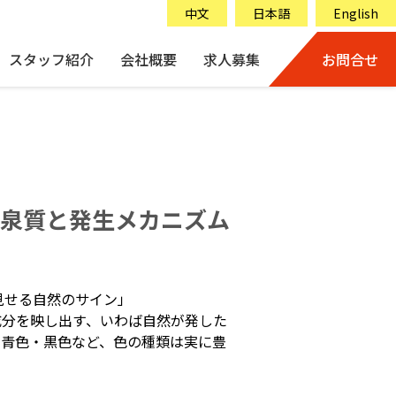
中文
日本語
English
スタッフ紹介
会社概要
求人募集
お問合せ
泉質と発生メカニズム
見せる自然のサイン」
成分を映し出す、いわば自然が発した
色・青色・黒色など、色の種類は実に豊