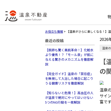
お役立ち情報
>
【温泉がさらに楽しくなる！】温
2026
最近の投稿
温泉の
【医師も驚く美肌革命！】化粧水
より優秀！？「モール泉」が肌に
【
与える驚きのメカニズムを徹底解
説
の
【完全ガイド】温泉の「禁忌症」
を無視して入浴した場合に起こり
うる健康リスクを徹底解説
温泉
【知らないと危険！】高血圧の人
サイン
が温泉で絶対にやってはいけない
富で
5つのNG行動を一発解説