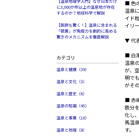
【温泉地理学入門】なぜ日本だけ
■ 色
に3,000か所以上の温泉地が存在
温泉
するのか？地球科学で解説
イド
イリ
【医師も驚く！】温泉に含まれる
「硫黄」が免疫力を劇的に高める
驚きのメカニズムを徹底解説
▼ 代
■ 白
カテゴリ
温泉
温泉と健康（39）
が、
明で
温泉と文化（3）
がそ
温泉と歴史（6）
■ 赤
温泉の知識（45）
鉄分を
化し
温泉と事業（10）
馬温
す。
温泉と地理（8）