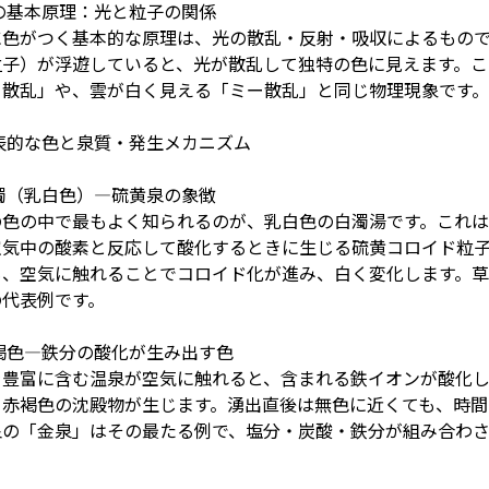
の基本原理：光と粒子の関係
に色がつく基本的な原理は、光の散乱・反射・吸収によるもの
粒子）が浮遊していると、光が散乱して独特の色に見えます。
ー散乱」や、雲が白く見える「ミー散乱」と同じ物理現象です。
表的な色と泉質・発生メカニズム
濁（乳白色）―硫黄泉の象徴
の色の中で最もよく知られるのが、乳白色の白濁湯です。これは
空気中の酸素と反応して酸化するときに生じる硫黄コロイド粒
も、空気に触れることでコロイド化が進み、白く変化します。
の代表例です。
褐色―鉄分の酸化が生み出す色
豊富に含む温泉が空気に触れると、含まれる鉄イオンが酸化して水
、赤褐色の沈殿物が生じます。湧出直後は無色に近くても、時間
泉の「金泉」はその最たる例で、塩分・炭酸・鉄分が組み合わ