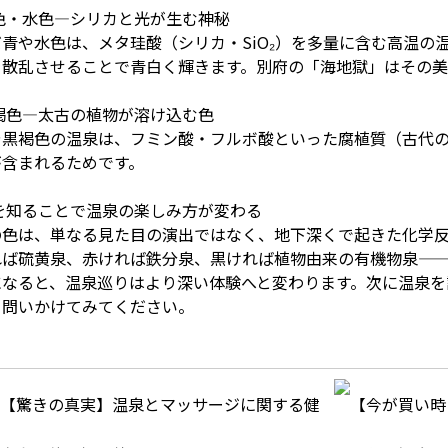
色・水色―シリカと光が生む神秘
青や水色は、メタ珪酸（シリカ・SiO₂）を多量に含む高温の
を散乱させることで青白く輝きます。別府の「海地獄」はその美
褐色―太古の植物が溶け込む色
や黒褐色の温泉は、フミン酸・フルボ酸といった腐植質（古代
が含まれるためです。
色を知ることで温泉の楽しみ方が変わる
の色は、単なる見た目の演出ではなく、地下深くで起きた化学
れば硫黄泉、赤ければ鉄分泉、黒ければ植物由来の有機物泉—
になると、温泉巡りはより深い体験へと変わります。次に温泉を
と問いかけてみてください。