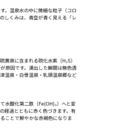
です。温泉水の中に微細な粒子（コロ
このしくみは、青空が青く見える「レ
硫黄泉に含まれる硫化水素（H₂S）
子が原因です。湧出した瞬間は無色透
草津温泉・白骨温泉・乳頭温泉郷など
酸化第二鉄（Fe(OH)₃）へと変
の経過とともに赤く色づきます。有
さることで鮮やかな赤褐色になりま